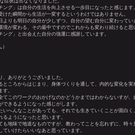
な症状は出なくなりました。
チング」は自分の生活を向上させる一歩目になったと感じます
受けた瞬間から生活が一変するというわけではありません。
日よりも明日の自分が少しずつ、自分の望む自分に変わってい
環境が変わる、その最中ですのでこれからも変わり続けると思
チング」と出会えた自分の強運に感謝しています。
ん）
り、ありがとうございました。
るところからはじまり、身体づくりを通して、内的な変化を実
ます。
全てこのワークのおかげなのかどうかまではわからないすが、
ができるようになった感じがします。
たいへんなことがあっても、それでも生きていくことが面白く
れるようになったと思います。
ても地味で地道なものですが、教わってことを忘れずに、時々
していけたらいいなあと思っています。