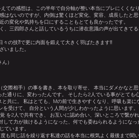
終えての感想は、この半年で自分軸が整い本当にブレにくくな
実感はないのですが、内側は驚くほど変化、変容、成長したと思
近の変化や気持ちを口にすることもとても良かったです。
く、三四郎さんと話しているうちに潜在意識の声が出てきてる
日々の技⁈で更に内面を鍛えて大きく羽ばたきます‼
ざいました。
さん）
（交際相手）の事を書き、本を取り寄せ、 本当にダメかなと思
った通りに、変わったんです。 そしたら2人でいる事がとても
ースと共に。 私はとても、Mの前で生きやすくなり、呼吸も楽に
ンを受けて、 自分という人間が少しわかったように思います。
の感覚 を2人で共有でき、 お互いに認め合い、深いところで繋が
に対して力が抜けるようになった、何でも委ねられるようになっ
感じています。
何度も同じ話を繰り返す私達の話を本当に根気よく最後まで聞