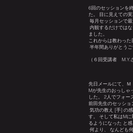
6回のセッションを
た。 目に見えての
毎月セッションで最
内観するだけではな
ました。
これからは教わった
半年間ありがとうご
（６回受講者 M.Y.
先日メールにて、Ｍ
Mが先生のおっしゃ
した。 2人でフォ
前田先生のセッショ
気功の教え [手] 
す。 そして私はM
るようになった と
何より、 なんども