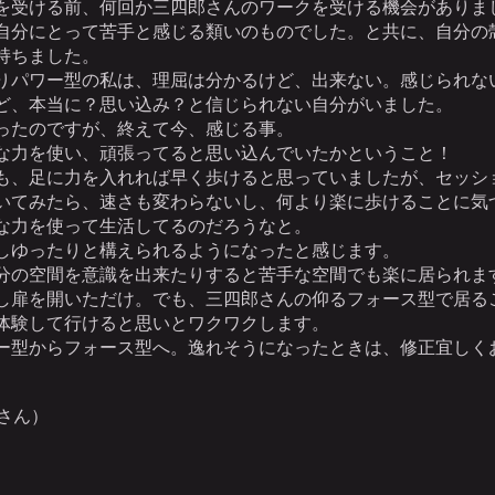
を受ける前、何回か三四郎さんのワークを受ける機会がありま
自分にとって苦手と感じる類いのものでした。と共に、自分の
持ちました。
りパワー型の私は、理屈は分かるけど、出来ない。感じられな
ど、本当に？思い込み？と信じられない自分がいました。
ったのですが、終えて今、感じる事。
な力を使い、頑張ってると思い込んでいたかということ！
も、足に力を入れれば早く歩けると思っていましたが、セッシ
いてみたら、速さも変わらないし、何より楽に歩けることに気
な力を使って生活してるのだろうなと。
しゆったりと構えられるようになったと感じます。
分の空間を意識を出来たりすると苦手な空間でも楽に居られま
し扉を開いただけ。でも、三四郎さんの仰るフォース型で居る
体験して行けると思いとワクワクします。
ー型からフォース型へ。逸れそうになったときは、修正宜しく
.さん）