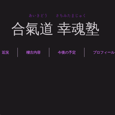
​あいきどう さちみたまじゅく
合氣道 幸魂塾
近況
稽古内容
今後の予定
プロフィール