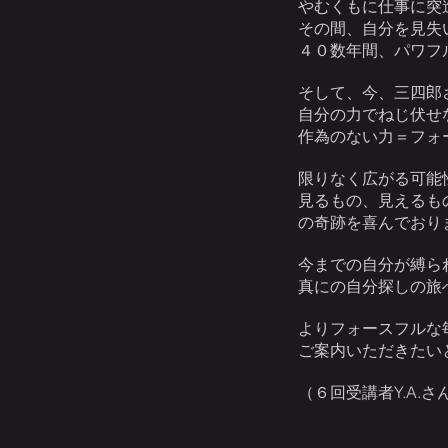
やむくもに仕事に突
その間、自分を見失
４０数年間、パワフ
そして、今、三四郎
自分の力でねじ伏せ
作為のない力＝フォ
限りなく広がる可能
見るもの、見えるも
の奇跡を喜んでおり
今までの自分が縛ら
真にの自分探しの旅
よりフォースフルな
ご案内いただきたい
（６回受講者Y.A.さ