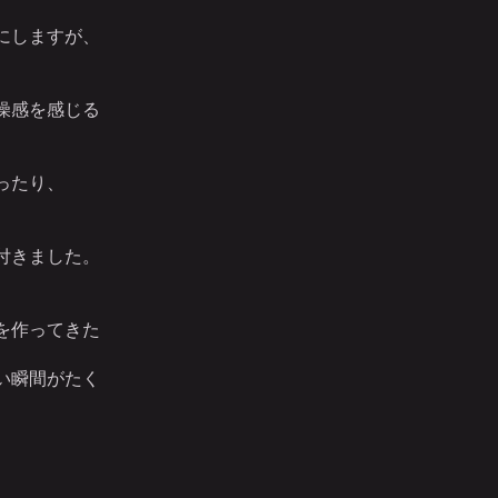
にしますが、
。
。
燥感を感じる
ったり、
付きました。
を作ってきた
い瞬間がたく