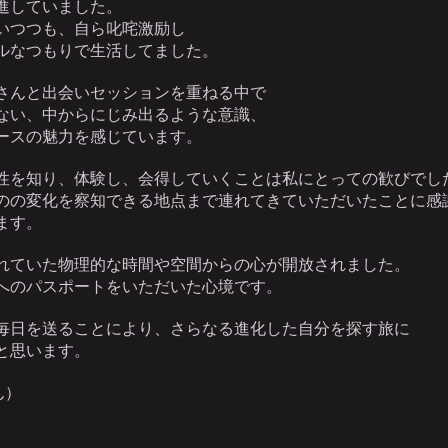
進していました。
いつつも、自ら叱咤激励し
ルなつもりで生活してました。
さんと出会いセッションを重ねる中で
ない、中からにじみ出るような意識、
ースの魅力を感じています。
性を知り、体験し、会得していくことは私にとっての歓びでし
のの変化を察知できる地点まで連れてきていただいたことに感
ます。
れていた物理的な時間や空間からの心が開放されました。
へのパスポートをいただいた心境です。
毎日を送ることにより、さらなる進化した自分を探す旅に
と思います。
ん）