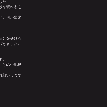
した。
殻を破れるも
い。何か出来
ョンを受ける
づきました。
す。
ことの心地良
お願いします