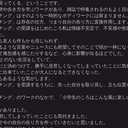
戻ってくる、ということです。
勢や歩き方を学ぶワークがあり、雑誌で特集されるのもよく目
チング」はそのような一時的なボディワークには留まりません
チング」は存在の仕方、つまり自分の在り方に直接作用します
チング」の受講をはじめたころ私は情緒不安定で、不安感や焦
た。
も友人も何もかも信じられず、
るような言葉やニュースにも絶望してそのことで頭が一杯にな
て倦怠感を感じたりするなど、心身に影響が出るほどでした。
とのない生活をしていて、
だと決めつけて、勝手に息苦しくなってしまっていたことに気
に出来ていたことが大人になるとできなくなった、
もあるような気がします。
チング」を受講するうちに、失った自分を取り戻し、立ち位置
チング」のワークのなかで、「小学生のころはこんな風に楽し
かありました。
消してしまっていたことにも気付きました。
で今の自分の在り方を作っていきたいと思いました。