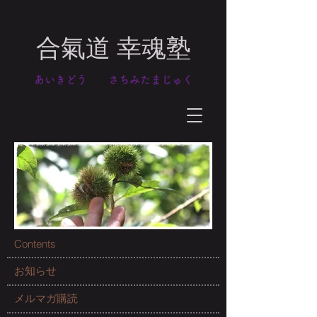
合氣道 幸魂塾
​あいきどう さちみたまじゅく
Contents
お知らせ
メルマガ購読