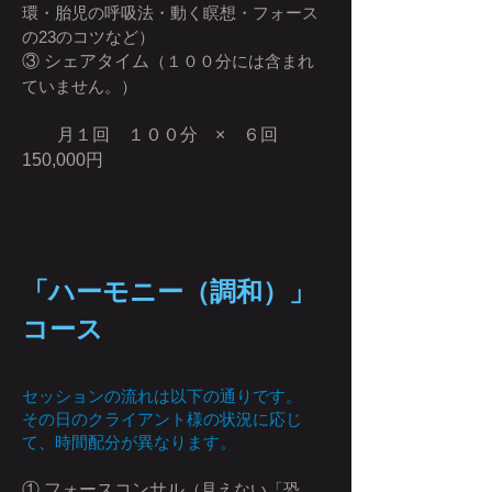
環・胎児の呼吸法・動く瞑想・フォース
の23のコツなど）
③ シェアタイム
（１００分には含まれ
ていません。）
月１回 １００分 × ６回
150,000円
「ハーモニー（調和）」
コース
セッションの流れは以下の通りです。
その日のクライアント様の状況に応じ
て、時間配分が異なります。
① フォースコンサル
（見えない「恐