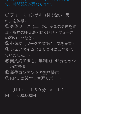
て、時間配分が異なります。
① フォースコンサル
（見えない「恐
れ」を体感）
② 身体ワーク
（土、水、空気の身体を循
環・胎児の呼吸法・動く瞑想・フォース
の23のコツなど）
③ 外気功
（ワークの最後に、気を充電）
④ シェアタイム
（１５０分には含まれ
ていません。）
⑤ 契約終了後も、無制限に45分セッシ
ョンの提供
⑥ 新作コンテンツの無料提供
⑦ F.P.C.に関する生涯サポート
月１回 １５０分 × １２
回 600,000円