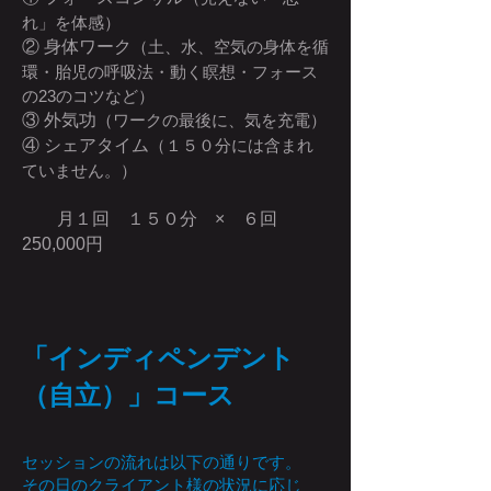
れ」を体感）
② 身体ワーク
（土、水、空気の身体を循
環・胎児の呼吸法・動く瞑想・フォース
の23のコツなど）
③ 外気功
（ワークの最後に、気を充電）
④ シェアタイム
（１５０分には含まれ
ていません。）
月１回 １５０分 × ６回
250,000円
「インディペンデント
（自立）」コース
セッションの流れは以下の通りです。
その日のクライアント様の状況に応じ