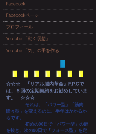
Facebook
Facebookページ
プロフィール
YouTube 「動く瞑想」
YouTube 「気」の手を作る
☆☆☆ 『リアル脳内革命』F.P.Cで
は、６回の定期契約をお勧めしていま
す。 ☆☆☆
それは、「パワー型」「筋肉
隆々型」を変えるのに、半年はかかるか
らです。
初めの90日で「パワー型」の癖
を抜き、次の90日で「フォース型」を定