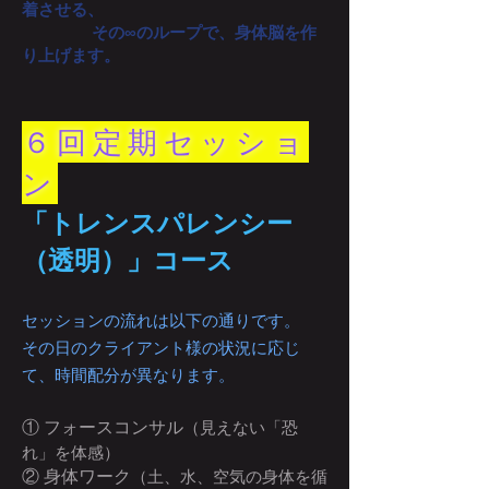
着させる、
その∞のループで、身体脳を作
り上げます。
６回定期セッショ
ン
「トレンスパレンシー
（透明）」コース
セッションの流れは以下の通りです。
その日のクライアント様の状況に応じ
て、時間配分が異なります。
① フォースコンサル
（見えない「恐
れ」を体感）
② 身体ワーク
（土、水、空気の身体を循